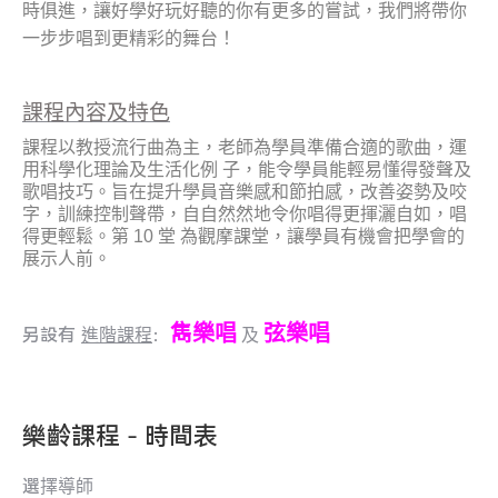
時俱進，讓好學好玩好聽的你有更多的嘗試，我們將帶你
一步步唱到更精彩的舞台
！
課程內容及特色
課程以教授流行曲為主，老師為學員準備合適的歌曲，運
用科學化理論及生活化例 子，能令學員能輕易懂得發聲及
歌唱技巧。旨在提升學員音樂感和節拍感，改善姿勢及咬
字，訓練控制聲帶，自自然然地令你唱得更揮灑自如，唱
得更輕鬆。第
10 堂 為觀摩課堂，讓學員有機會把學會的
展示人前
。
雋樂唱
弦樂唱
另設有
：
進階課程
及
樂齡課程 - 時間表
選擇導師