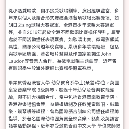
從小熱愛唱歌，自小接受歌唱訓練，演出經驗豐富，多
年來以個人及組合形式屨獲全港各項歌唱比賽獎項，如
明日之sing歌唱大賽冠軍、全港青少年歌唱大賽冠軍
等，並自2016年起於全港不同歌唱比賽擔任評判。屨受
邀於不同活動擔任表現嘉賓，如歌唱比賽、微電影頒獎
典禮、國際公司週年晚宴等。累積多年歌唱經驗，包括
與歌手區瑞強、著名唱片監製及作曲家劉諾生John 
Laudon等音樂人合作、為微電獻唱主題曲等。近年曾
有歌唱學生於海外歌唱比賽獲得冠軍殊榮。

畢業於香港浸會大學 幼兒教育系學士(榮譽)學位。英國
皇家音樂學院 8級鋼琴。超過十年幼兒及音樂教育經
驗，與不同大機構合作，當中包括香港音樂教育學院、
香港遊樂場協會等，為機構編制及任教兒童歌唱、敲擊
樂、鋼琴班等課程。曾為國際語言訓練公司擔任課程總
指導，於著名國際幼稚園負責全校音樂、話劇及英語會
話等活動課程。近年亦受邀於香港中文大學 學位教師教