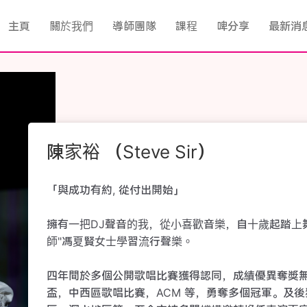
主頁
關於我們
導師團隊
課程
啤分享
最新消
陳家裕 （Steve Sir）
「與成功有約, 從付出開始」

擁有一把DJ聲音的我，從小喜歡音樂，自十歲起踏上
師"馮夏賢女士學習流行聲樂。

四年間於多個公開歌唱比賽獲得認同，成績優異奪獎
盃，中西區歌唱比賽，ACM 等，勇奪多個冠軍。及