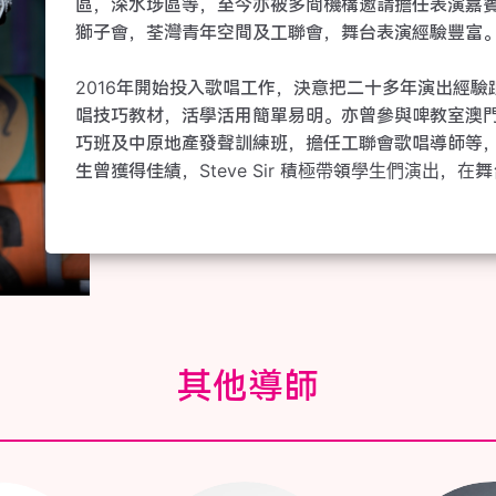
區，深水埗區等，至今亦被多間機構邀請擔任表演嘉
獅子會，荃灣青年空間及工聯會，舞台表演經驗豐富。
2016年開始投入歌唱工作，決意把二十多年演出經
唱技巧教材，活學活用簡單易明。亦曾參與啤教室澳
巧班及中原地產發聲訓練班，擔任工聯會歌唱導師等
其他導師